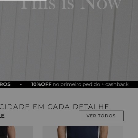
10
º
tess
%OFF
no primeiro pedido + cashback
FRETE GRA
ICIDADE EM CADA DETALHE
LE
VER TODOS