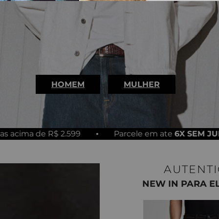
HOMEM
MULHER
.599
Parcele em ate
6X SEM JUROS
10
AUTENT
NEW IN PARA E