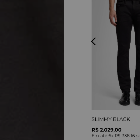
SLIMMY BLACK
R$ 2.029,00
Em até
6
x
R$ 338,16
se