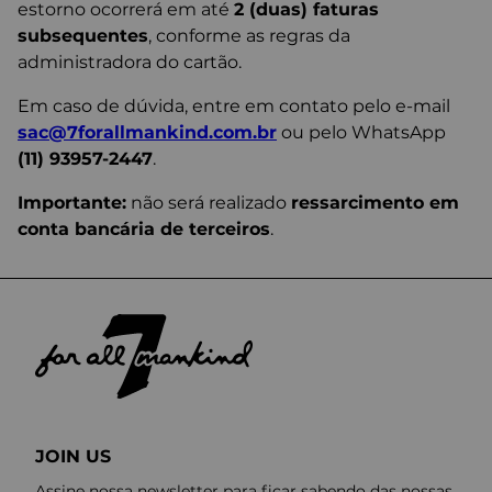
estorno ocorrerá em até
2 (duas) faturas
subsequentes
, conforme as regras da
administradora do cartão.
Em caso de dúvida, entre em contato pelo e-mail
sac@7forallmankind.com.br
ou pelo WhatsApp
(11) 93957-2447
.
Importante:
não será realizado
ressarcimento em
conta bancária de terceiros
.
JOIN US
Assine nossa newsletter para ficar sabendo das nossas