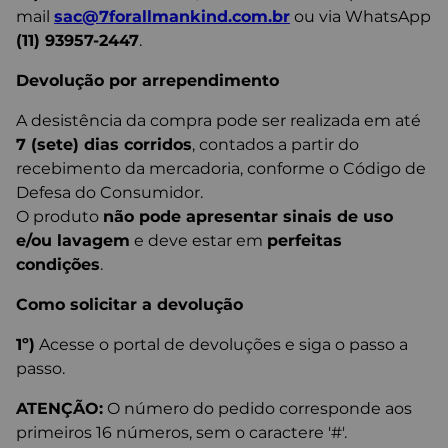
mail
sac@7forallmankind.com.br
ou via WhatsApp
(11) 93957-2447
.
Devolução por arrependimento
A desistência da compra pode ser realizada em até
7 (sete) dias corridos
, contados a partir do
recebimento da mercadoria, conforme o Código de
Defesa do Consumidor.
O produto
não pode apresentar sinais de uso
e/ou lavagem
e deve estar em
perfeitas
condições
.
Como solicitar a devolução
1º)
Acesse o portal de devoluções e siga o passo a
passo.
ATENÇÃO:
O número do pedido corresponde aos
primeiros 16 números, sem o caractere '#'.