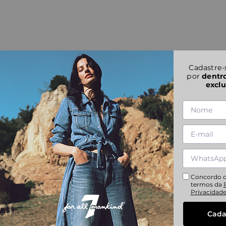
Cadastre-
por
dentr
exclu
Concordo 
termos da
Privacidad
Cada