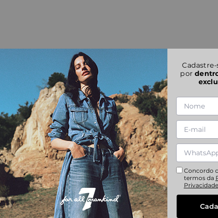
Cadastre-
por
dentr
exclu
Concordo 
termos da
Privacidad
Cada