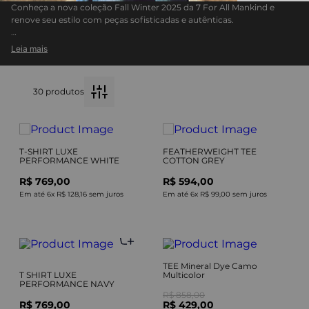
Conheça a nova coleção Fall Winter 2025 da 7 For All Mankind e
renove seu estilo com peças sofisticadas e autênticas.
Inspirada nas últimas tendências, a coleção combina elegância
Leia mais
atemporal com inovação em cada detalhe.
Descubra jeans premium e roupas exclusivas, perfeitas para compor
looks modernos e versáteis.
30
produtos
Destaque-se com a qualidade impecável e o design icônico que só a
7 For All Mankind pode oferecer.
T-SHIRT LUXE
FEATHERWEIGHT TEE
PERFORMANCE WHITE
COTTON GREY
R$ 769,00
R$ 594,00
Em até
6
x
R$ 128,16
sem juros
Em até
6
x
R$ 99,00
sem juros
TEE Mineral Dye Camo
T SHIRT LUXE
Multicolor
PERFORMANCE NAVY
R$ 858,00
R$ 769,00
R$ 429,00