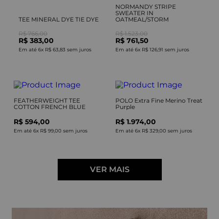
NORMANDY STRIPE
SWEATER IN
TEE MINERAL DYE TIE DYE
OATMEAL/STORM
R$ 766,00
R$ 1.523,00
R$ 383,00
R$ 761,50
Em até
6
x
R$ 63,83
sem juros
Em até
6
x
R$ 126,91
sem juros
FEATHERWEIGHT TEE
POLO Extra Fine Merino Treat
COTTON FRENCH BLUE
Purple
R$ 594,00
R$ 1.974,00
Em até
6
x
R$ 99,00
sem juros
Em até
6
x
R$ 329,00
sem juros