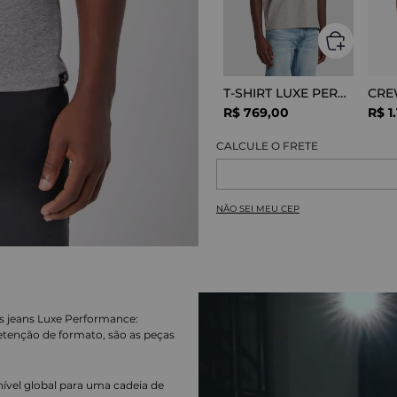
T-SHIRT LUXE PERFOR GREY MELANGE
R$
769
,
00
R$
1
.
NÃO SEI MEU CEP
s jeans Luxe Performance:
tenção de formato, são as peças
nível global para uma cadeia de