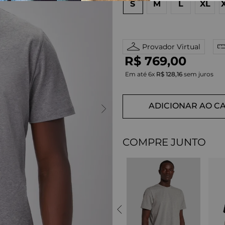
S
M
L
XL
Provador Virtual
R$
769
,
00
Em até
6
x
R$
128
,
16
sem juros
ADICIONAR AO C
COMPRE JUNTO