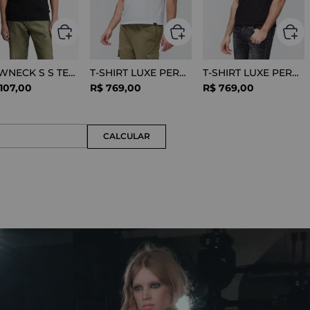
CREWNECK S S TEE COTTON BLACK
T-SHIRT LUXE PERFORMANCE WHITE
T-SHIRT LUXE PERFORMANCE BLACK
107
,
00
R$
769
,
00
R$
769
,
00