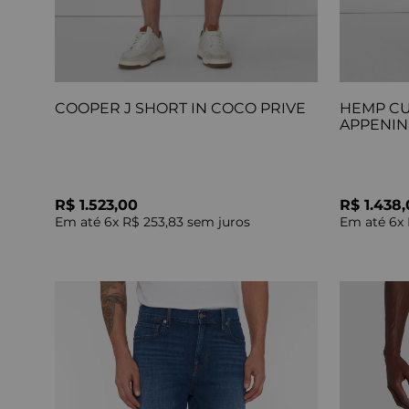
COOPER J SHORT IN COCO PRIVE
HEMP CU
APPENIN
R$ 1.523,00
R$ 1.438
Em até
6
x
R$ 253,83
sem juros
Em até
6
x