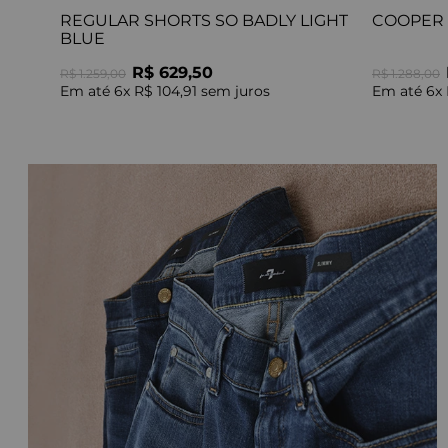
REGULAR SHORTS SO BADLY LIGHT
COOPER 
BLUE
R$ 629,50
R$ 1.259,00
R$ 1.288,00
Em até
6
x
R$ 104,91
sem juros
Em até
6
x