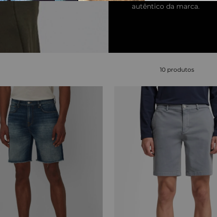
autêntico da marca.
10
produtos