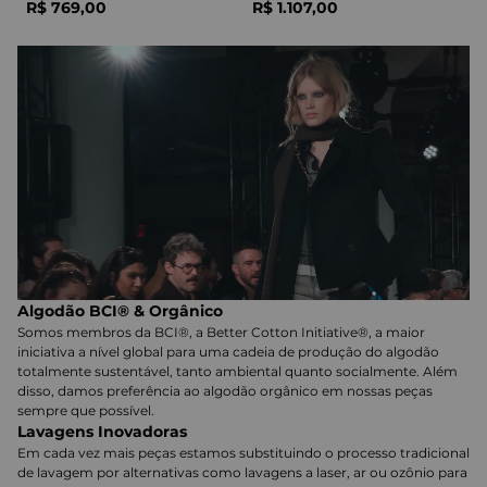
R$
769
,
00
R$
1
.
107
,
00
Algodão BCI® & Orgânico
Somos membros da BCI®, a Better Cotton Initiative®, a maior
iniciativa a nível global para uma cadeia de produção do algodão
totalmente sustentável, tanto ambiental quanto socialmente. Além
disso, damos preferência ao algodão orgânico em nossas peças
sempre que possível.
Lavagens Inovadoras
Em cada vez mais peças estamos substituindo o processo tradicional
de lavagem por alternativas como lavagens a laser, ar ou ozônio para