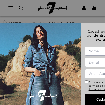
Homem
STRAIGHT SHORT LEFT HAND EVASION
Cadastre-
por
dentr
exclu
Concordo 
termos da
Privacidad
Cada