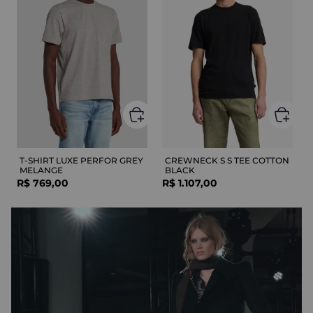
T-SHIRT LUXE PERFOR GREY
CREWNECK S S TEE COTTON
MELANGE
BLACK
R$
769
,
00
R$
1
.
107
,
00