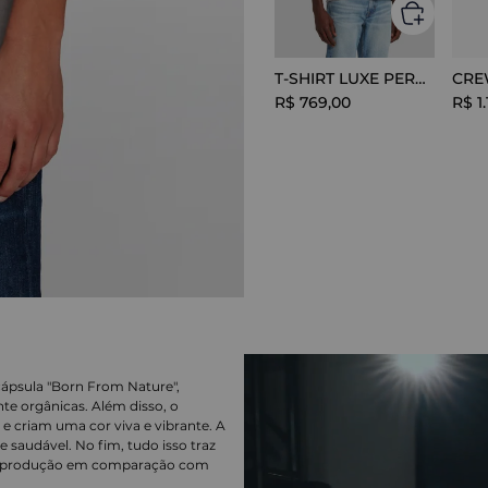
T-SHIRT LUXE PERFOR GREY MELANGE
R$
769
,
00
R$
1
.
cápsula "Born From Nature",
nte orgânicas. Além disso, o
e criam uma cor viva e vibrante. A
 saudável. No fim, tudo isso traz
a produção em comparação com