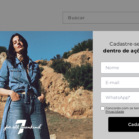
Buscar
PREVIOUS COLLECTIONS
Cadastre-se
dentro de aç
TEE MINERAL 
1
|
4
Referência
:
JSLM338MGR
S
M
L
XL
Concordo com os te
Privacidade
Cada