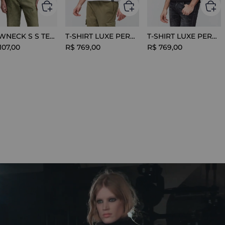
CREWNECK S S TEE COTTON BLACK
T-SHIRT LUXE PERFORMANCE WHITE
T-SHIRT LUXE PERFORMANCE BLACK
107
,
00
R$
769
,
00
R$
769
,
00