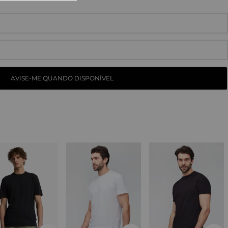
10
º
tess