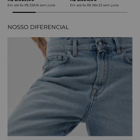
Em até
6
x
R$ 338,16
sem juros
Em até
6
x
R$ 384,33
sem juros
NOSSO DIFERENCIAL