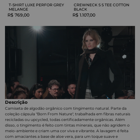
T-SHIRT LUXE PERFOR GREY
CREWNECK S S TEE COTTON
MELANGE
BLACK
R$
769
,
00
R$
1
.
107
,
00
Descrição
Camiseta de algodão orgânico com tingimento natural. Parte da
coleção cápsula "Born From Nature", trabalhada em fibras naturais
recicladas ou upcycled, todas certificadamente orgânicas. Além
disso, o tingimento é feito com tintas minerais, que não agridem o
meio-ambiente e criam uma cor viva e vibrante. A lavagem é feita
com amaciantes a base de aloe vera, para um toque suave e