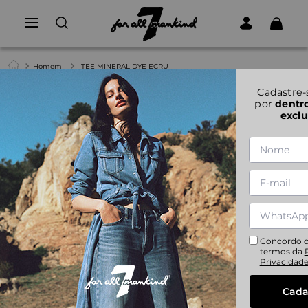
Homem
TEE MINERAL DYE ECRU
1
|
1
Cadastre-
por
dentr
exclu
TEE MINERAL DYE ECRU
S
M
L
XL
XXL
Concordo 
termos da
Privacidad
Cada