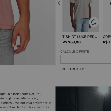
T-SHIRT LUXE PERFOR GREY MELANGE
R$
769
,
00
R$
1
.
NÃO SEI MEU CEP
cápsula "Born From Nature",
nte orgânicas. Além disso, o
e criam uma cor viva e vibrante. A
 saudável. No fim, tudo isso traz