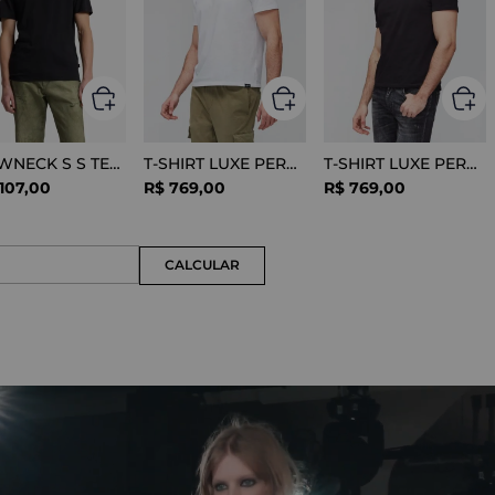
CREWNECK S S TEE COTTON BLACK
T-SHIRT LUXE PERFORMANCE WHITE
T-SHIRT LUXE PERFORMANCE BLACK
107
,
00
R$
769
,
00
R$
769
,
00