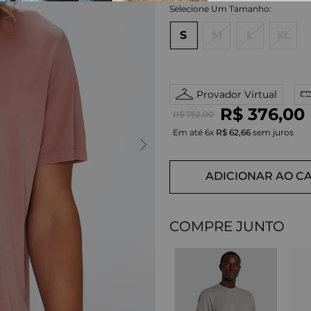
S
M
L
XL
Provador Virtual
R$
376
,
00
R$
752
,
00
Em até
6
x
R$
62
,
66
sem juros
ADICIONAR AO C
COMPRE JUNTO