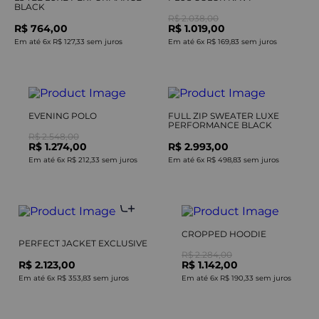
BLACK
R$ 2.038,00
R$ 764,00
R$ 1.019,00
Em até
6
x
R$ 127,33
sem juros
Em até
6
x
R$ 169,83
sem juros
EVENING POLO
FULL ZIP SWEATER LUXE
PERFORMANCE BLACK
R$ 2.548,00
R$ 1.274,00
R$ 2.993,00
Em até
6
x
R$ 212,33
sem juros
Em até
6
x
R$ 498,83
sem juros
CROPPED HOODIE
PERFECT JACKET EXCLUSIVE
R$ 2.284,00
R$ 2.123,00
R$ 1.142,00
Em até
6
x
R$ 353,83
sem juros
Em até
6
x
R$ 190,33
sem juros