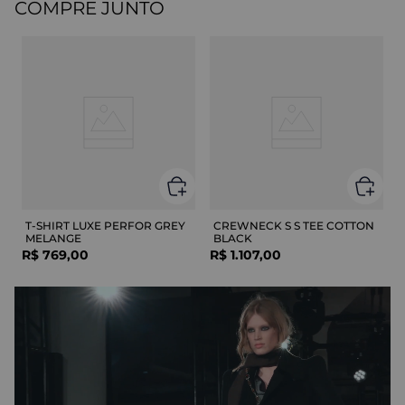
COMPRE JUNTO
T-SHIRT LUXE PERFOR GREY
CREWNECK S S TEE COTTON
MELANGE
BLACK
R$
769
,
00
R$
1
.
107
,
00