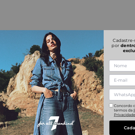
Cadastre-
por
dentr
exclu
Concordo 
termos da
Privacidad
Cada