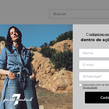
Buscar
PREVIOUS COLLECTIONS
Cadastre-se
49
produtos
dentro de aç
Concordo com os te
Privacidade
Cada