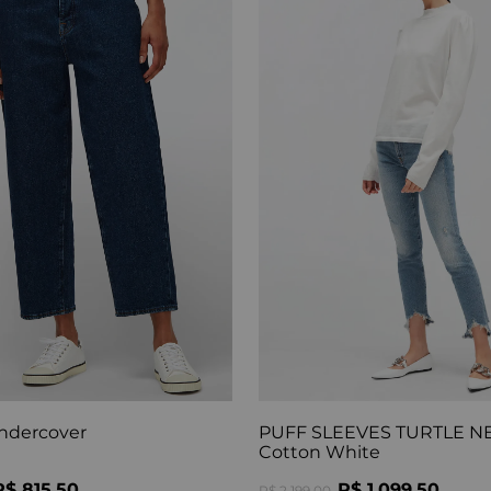
ndercover
PUFF SLEEVES TURTLE N
Cotton White
R$ 815,50
R$ 1.099,50
R$ 2.199,00