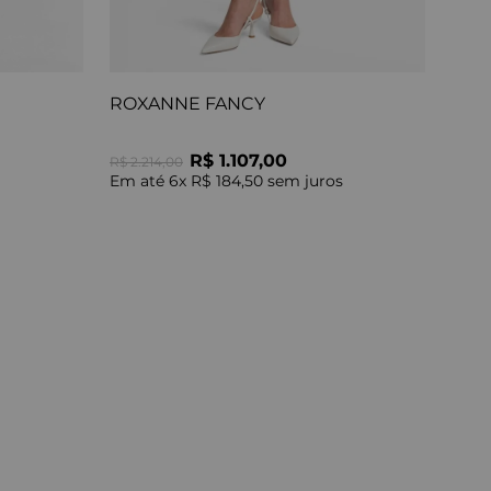
ROXANNE FANCY
R$ 1.107,00
R$ 2.214,00
Em até
6
x
R$ 184,50
sem juros