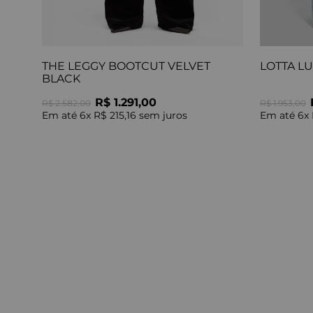
THE LEGGY BOOTCUT VELVET
LOTTA L
BLACK
R$ 1.291,00
R$ 2.582,00
R$ 1.953,00
Em até
6
x
R$ 215,16
sem juros
Em até
6
x