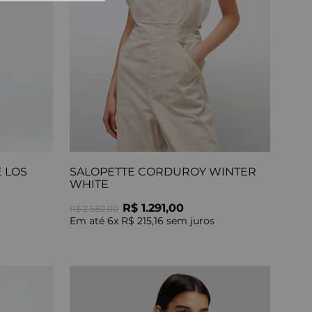
10
º
tess
E LOS
SALOPETTE CORDUROY WINTER
WHITE
R$ 1.291,00
R$ 2.582,00
Em até
6
x
R$ 215,16
sem juros