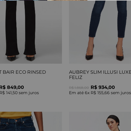
 BAIR ECO RINSED
AUBREY SLIM ILLUSI LUX
FELIZ
R$ 849,00
R$ 934,00
R$ 1.868,00
R$ 141,50
sem juros
Em até
6
x
R$ 155,66
sem juros