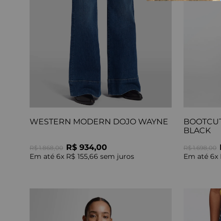
WESTERN MODERN DOJO WAYNE
BOOTCUT
BLACK
R$ 934,00
R$ 1.868,00
R$ 1.698,00
Em até
6
x
R$ 155,66
sem juros
Em até
6
x