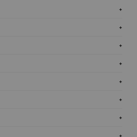
+
+
+
+
+
+
+
+