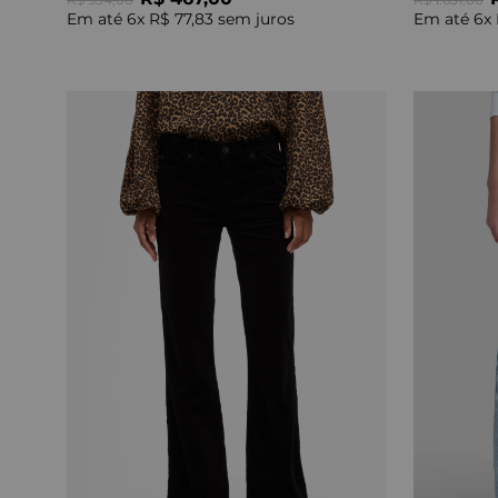
Em até
6
x
R$ 77,83
sem juros
Em até
6
x