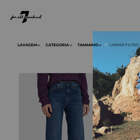
NEW ARRIVALS
PARA ELA
PARA ELE
LAVAGEM
CATEGORIA
TAMANHO
LIMPAR FILTRO