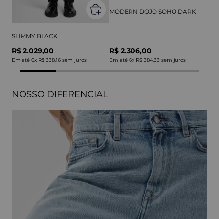
MODERN DOJO SOHO DARK
SLIMMY BLACK
R$ 2.029,00
R$ 2.306,00
Em até
6
x
R$ 338,16
sem juros
Em até
6
x
R$ 384,33
sem juros
NOSSO DIFERENCIAL