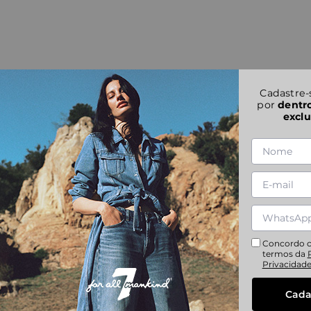
Cadastre-
por
dentr
exclu
Concordo 
termos da
Privacidad
Cada