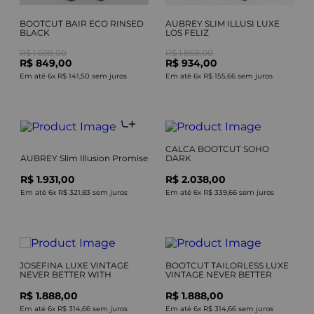
BOOTCUT BAIR ECO RINSED
AUBREY SLIM ILLUSI LUXE
BLACK
LOS FELIZ
R$ 1.698,00
R$ 1.868,00
R$ 849,00
R$ 934,00
Em até
6
x
R$ 141,50
sem juros
Em até
6
x
R$ 155,66
sem juros
CALCA BOOTCUT SOHO
AUBREY Slim Illusion Promise
DARK
R$ 1.931,00
R$ 2.038,00
Em até
6
x
R$ 321,83
sem juros
Em até
6
x
R$ 339,66
sem juros
JOSEFINA LUXE VINTAGE
BOOTCUT TAILORLESS LUXE
NEVER BETTER WITH
VINTAGE NEVER BETTER
R$ 1.888,00
R$ 1.888,00
Em até
6
x
R$ 314,66
sem juros
Em até
6
x
R$ 314,66
sem juros