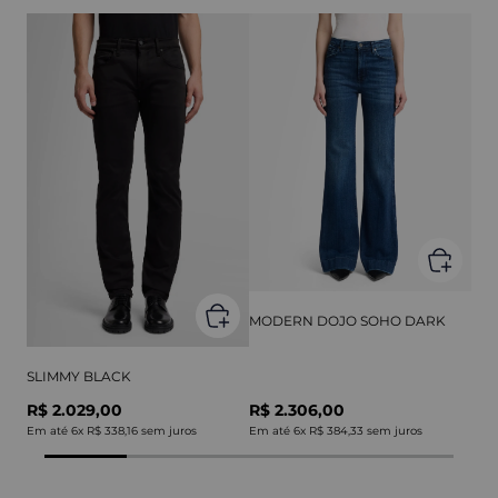
MODERN DOJO SOHO DARK
SLIMMY BLACK
R$ 2.029,00
R$ 2.306,00
Em até
6
x
R$ 338,16
sem juros
Em até
6
x
R$ 384,33
sem juros