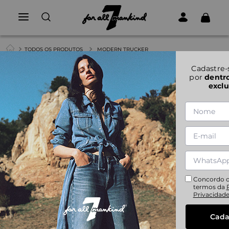
TODOS OS PRODUTOS
MODERN TRUCKER
1
|
1
Cadastre-
por
dentr
exclu
MODERN TRUCKER
XS
S
M
L
Concordo 
termos da
Privacidad
Cada