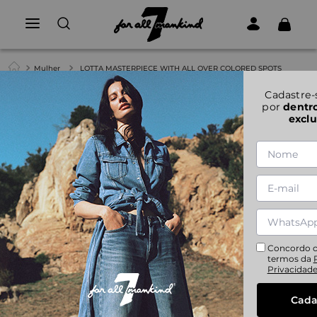
Mulher
LOTTA MASTERPIECE WITH ALL OVER COLORED SPOTS
Cadastre-
1
|
6
por
dentr
exclu
LOTTA MASTERPIECE WITH ALL OVER COLORED
SPOTS
23
24
25
26
27
28
29
30
32
Concordo 
termos da
Privacidad
Cada