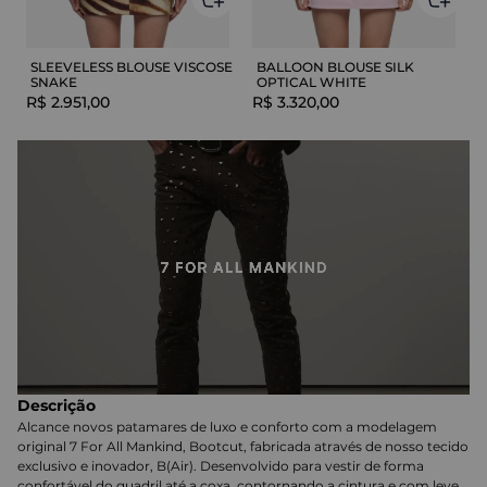
SLEEVELESS BLOUSE VISCOSE
BALLOON BLOUSE SILK
SNAKE
OPTICAL WHITE
R$
2
.
951
,
00
R$
3
.
320
,
00
Descrição
Alcance novos patamares de luxo e conforto com a modelagem
original 7 For All Mankind, Bootcut, fabricada através de nosso tecido
exclusivo e inovador, B(Air). Desenvolvido para vestir de forma
confortável do quadril até a coxa, contornando a cintura e com leve