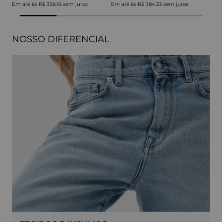
Em até
6
x
R$ 338,16
sem juros
Em até
6
x
R$ 384,33
sem juros
NOSSO DIFERENCIAL