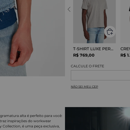
T-SHIRT LUXE PERFOR GREY MELANGE
R$
769
,
00
R$
1
.
NÃO SEI MEU CEP
gramatura alta é perfeito para você:
traz inspirações do workwear
y Collection, é uma peça exclusiva,