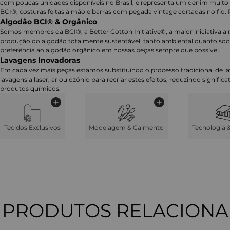
com poucas unidades disponíveis no Brasil, e representa um denim muito 
BCI®, costuras feitas à mão e barras com pegada vintage cortadas no fio. 
Algodão BCI® & Orgânico
Somos membros da BCI®, a Better Cotton Initiative®, a maior iniciativa a 
produção do algodão totalmente sustentável, tanto ambiental quanto soc
preferência ao algodão orgânico em nossas peças sempre que possível.
Lavagens Inovadoras
Em cada vez mais peças estamos substituindo o processo tradicional de 
lavagens a laser, ar ou ozônio para recriar estes efeitos, reduzindo signifi
produtos químicos.
Tecidos Exclusivos
Modelagem & Caimento
Tecnologia 
PRODUTOS RELACION