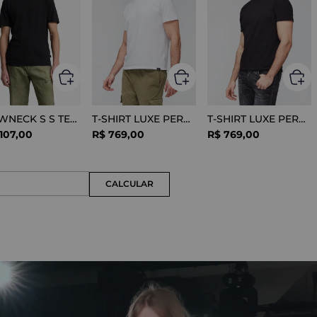
CREWNECK S S TEE COTTON BLACK
T-SHIRT LUXE PERFORMANCE WHITE
T-SHIRT LUXE PERFORMANCE BLACK
107
,
00
R$
769
,
00
R$
769
,
00