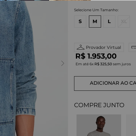
S
M
L
XL
Provador Virtual
R$
1
.
953
,
00
Em até
6
x
R$
325
,
50
sem juros
ADICIONAR AO C
COMPRE JUNTO