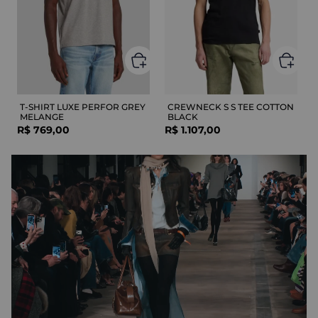
T-SHIRT LUXE PERFOR GREY
CREWNECK S S TEE COTTON
MELANGE
BLACK
R$
769
,
00
R$
1
.
107
,
00