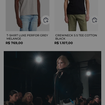
T-SHIRT LUXE PERFOR GREY
CREWNECK S S TEE COTTON
MELANGE
BLACK
R$
769
,
00
R$
1
.
107
,
00