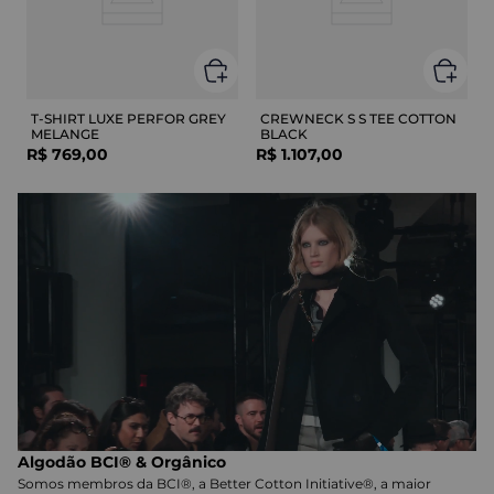
T-SHIRT LUXE PERFOR GREY
CREWNECK S S TEE COTTON
MELANGE
BLACK
R$
769
,
00
R$
1
.
107
,
00
Algodão BCI® & Orgânico
Somos membros da BCI®, a Better Cotton Initiative®, a maior