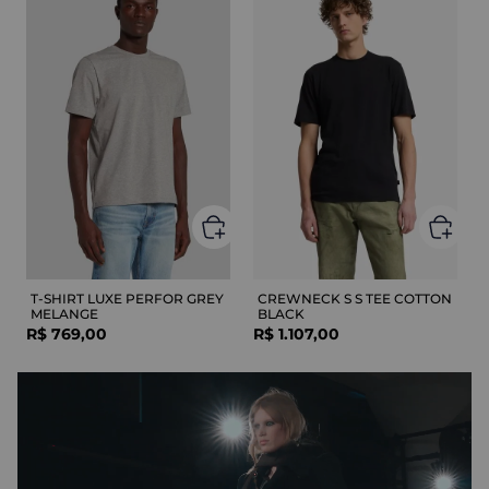
T-SHIRT LUXE PERFOR GREY
CREWNECK S S TEE COTTON
MELANGE
BLACK
R$
769
,
00
R$
1
.
107
,
00