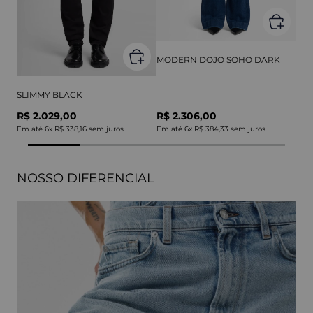
MODERN DOJO SOHO DARK
SLIMMY BLACK
R$ 2.029,00
R$ 2.306,00
Em até
6
x
R$ 338,16
sem juros
Em até
6
x
R$ 384,33
sem juros
NOSSO DIFERENCIAL