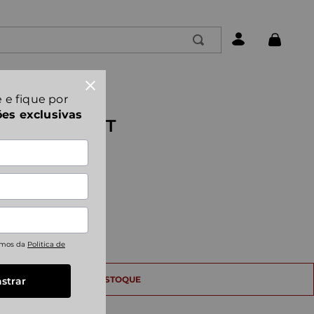
TERMOS MAIS BUSCADOS
 e fique por
1
º
bootcut
ões exclusivas
E CHESTNUT
2
º
slimmy
3
º
slimmy tapered
4
º
dojo
5
º
XXL
lotta
6
º
polos
rmos da
Politica de
7
º
the straight
strar
8
º
straight
9
º
standard