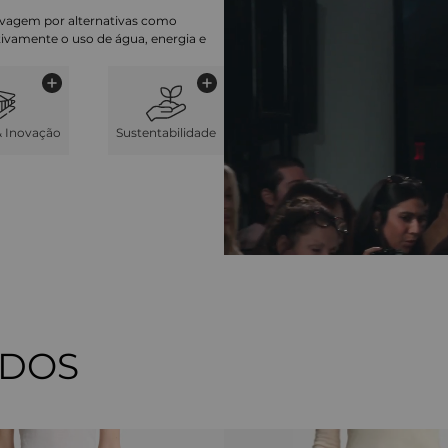
lavagem por alternativas como
cativamente o uso de água, energia e
& Inovação
Sustentabilidade
ADOS