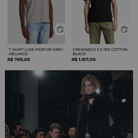
T-SHIRT LUXE PERFOR GREY
CREWNECK S S TEE COTTON
MELANGE
BLACK
R$
769
,
00
R$
1
.
107
,
00