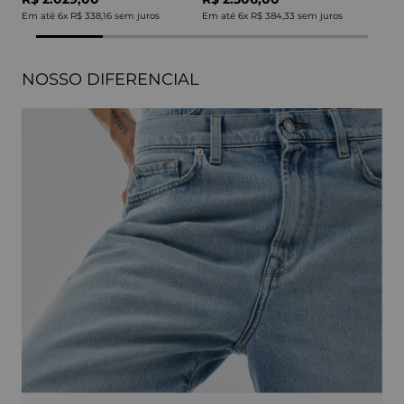
Em até
6
x
R$ 338,16
sem juros
Em até
6
x
R$ 384,33
sem juros
NOSSO DIFERENCIAL