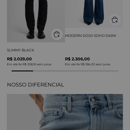
MODERN DOJO SOHO DARK
SLIMMY BLACK
R$ 2.029,00
R$ 2.306,00
Em até
6
x
R$ 338,16
sem juros
Em até
6
x
R$ 384,33
sem juros
NOSSO DIFERENCIAL