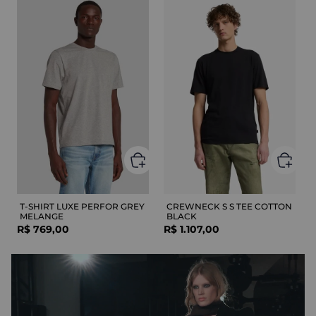
T-SHIRT LUXE PERFOR GREY
CREWNECK S S TEE COTTON
MELANGE
BLACK
R$
769
,
00
R$
1
.
107
,
00