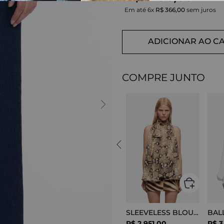
Em até
6
x
R$
366
,
00
sem juros
ADICIONAR AO C
COMPRE JUNTO
SLEEVELESS BLOUSE VISCOSE SNAKE
R$
2
.
951
,
00
R$
3