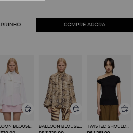
10
º
tess
ARRINHO
COMPRE AGORA
BALLOON BLOUSE SILK OPTICAL WHITE
BALLOON BLOUSE VISCOSE SNAKE
TWISTED SHOULDER TEE LYOCELL BLACK
.
320
,
00
R$
3
.
320
,
00
R$
1
.
291
,
00