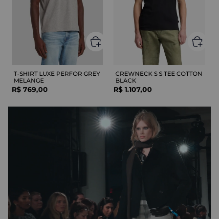
T-SHIRT LUXE PERFOR GREY
CREWNECK S S TEE COTTON
MELANGE
BLACK
R$
769
,
00
R$
1
.
107
,
00