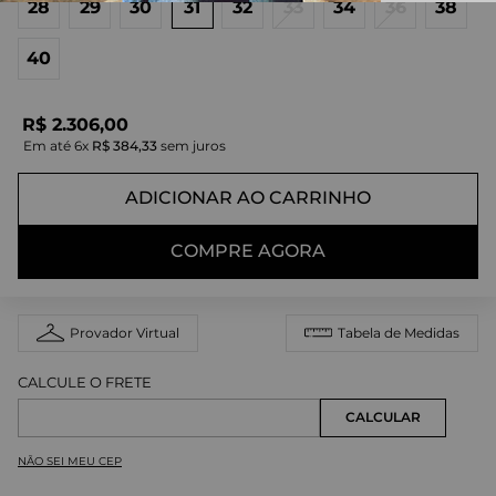
28
29
30
31
32
33
34
36
38
40
R$
2
.
306
,
00
Em até
6
x
R$
384
,
33
sem juros
ADICIONAR AO CARRINHO
COMPRE AGORA
Provador Virtual
Tabela de Medidas
NÃO SEI MEU CEP