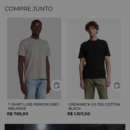
COMPRE JUNTO
T-SHIRT LUXE PERFOR GREY
CREWNECK S S TEE COTTON
MELANGE
BLACK
R$
769
,
00
R$
1
.
107
,
00