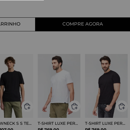
10
º
tess
ARRINHO
COMPRE AGORA
CREWNECK S S TEE COTTON BLACK
T-SHIRT LUXE PERFORMANCE WHITE
T-SHIRT LUXE PERFORMANCE BLACK
107
,
00
R$
769
,
00
R$
769
,
00