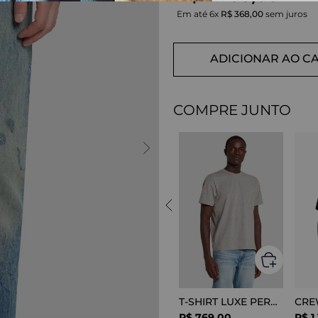
Em até
6
x
R$
368
,
00
sem juros
ADICIONAR AO C
COMPRE JUNTO
T-SHIRT LUXE PERFOR GREY MELANGE
R$
769
,
00
R$
1
.