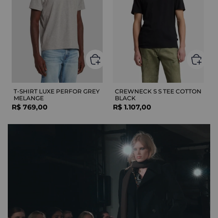
T-SHIRT LUXE PERFOR GREY
CREWNECK S S TEE COTTON
MELANGE
BLACK
R$
769
,
00
R$
1
.
107
,
00