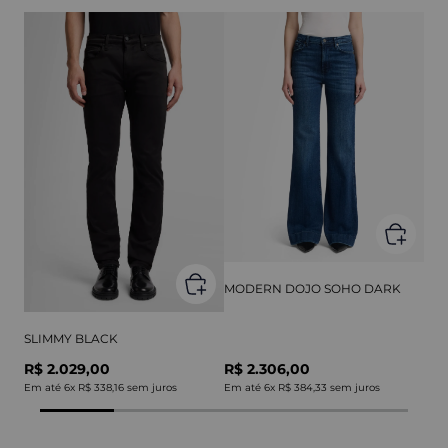
MODERN DOJO SOHO DARK
SLIMMY BLACK
R$ 2.029,00
R$ 2.306,00
Em até
6
x
R$ 338,16
sem juros
Em até
6
x
R$ 384,33
sem juros