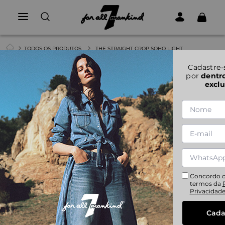
TODOS OS PRODUTOS
THE STRAIGHT CROP SOHO LIGHT
1
|
6
Cadastre-
por
dentr
exclu
THE STRAIGHT CROP SOHO LIGHT
24
25
26
27
28
29
30
31
32
Concordo 
termos da
Privacidad
Cada