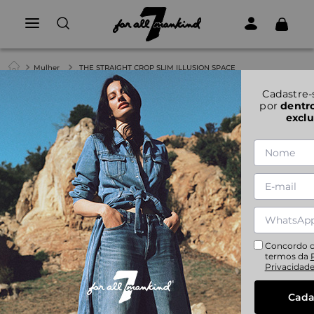
Mulher
THE STRAIGHT CROP SLIM ILLUSION SPACE
Cadastre-
por
dentr
exclu
Concordo 
termos da
Privacidad
Cada