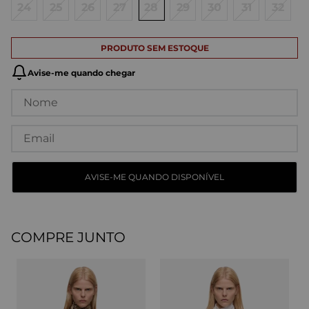
24
25
26
27
28
29
30
31
32
COMPRE JUNTO