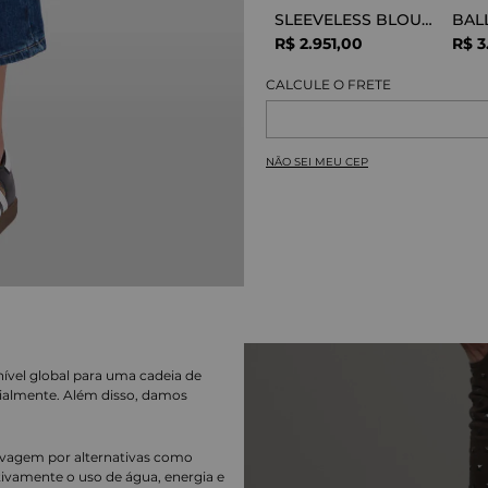
SLEEVELESS BLOUSE VISCOSE SNAKE
R$
2
.
951
,
00
R$
3
NÃO SEI MEU CEP
nível global para uma cadeia de
ialmente. Além disso, damos
lavagem por alternativas como
cativamente o uso de água, energia e