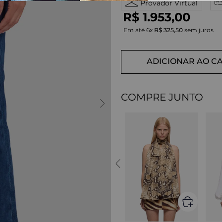
Provador Virtual
R$
1
.
953
,
00
Em até
6
x
R$
325
,
50
sem juros
ADICIONAR AO C
COMPRE JUNTO