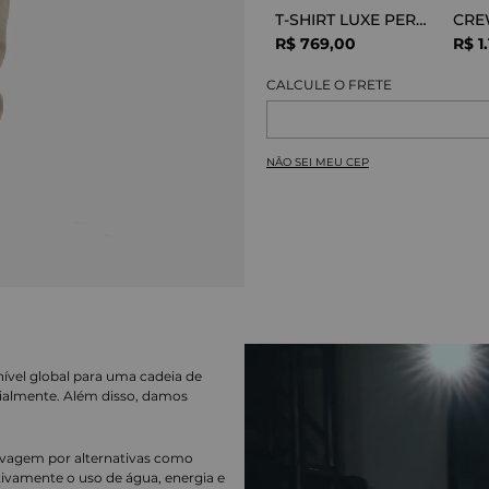
T-SHIRT LUXE PERFOR GREY MELANGE
R$
769
,
00
R$
1
.
NÃO SEI MEU CEP
nível global para uma cadeia de
ialmente. Além disso, damos
lavagem por alternativas como
cativamente o uso de água, energia e