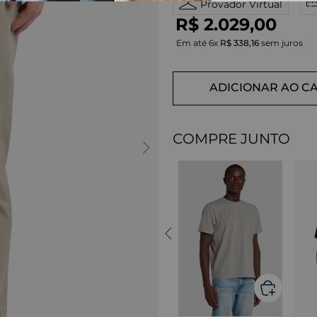
Provador Virtual
R$
2
.
029
,
00
Em até
6
x
R$
338
,
16
sem juros
ADICIONAR AO C
COMPRE JUNTO