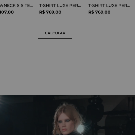
CREWNECK S S TEE COTTON BLACK
T-SHIRT LUXE PERFORMANCE WHITE
T-SHIRT LUXE PERFORMANCE BLACK
107
,
00
R$
769
,
00
R$
769
,
00