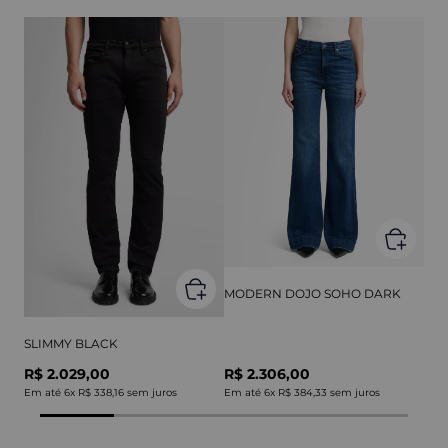
MODERN DOJO SOHO DARK
SLIMMY BLACK
R$ 2.029,00
R$ 2.306,00
Em até
6
x
R$ 338,16
sem juros
Em até
6
x
R$ 384,33
sem juros