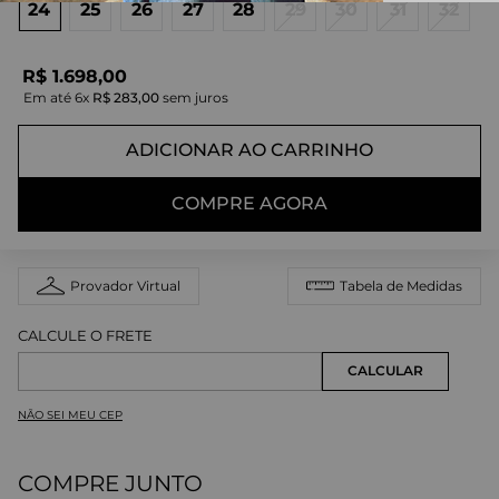
24
25
26
27
28
29
30
31
32
R$
1
.
698
,
00
Em até
6
x
R$
283
,
00
sem juros
ADICIONAR AO CARRINHO
COMPRE AGORA
Provador Virtual
Tabela de Medidas
NÃO SEI MEU CEP
COMPRE JUNTO