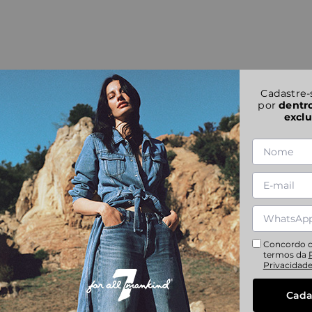
Cadastre-
por
dentr
exclu
Concordo 
termos da
Privacidad
Cada