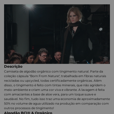
Descrição
Camiseta de algodão orgânico com tingimento natural. Parte da
coleção cápsula "Born From Nature", trabalhada em fibras naturais
recicladas ou upcycled, todas certificadamente orgânicas. Além
disso, o tingimento é feito com tintas minerais, que não agridem o
meio-ambiente e criam uma cor viva e vibrante. A lavagem é feita
com amaciantes a base de aloe vera, para um toque suave e
saudável. No fim, tudo isso traz uma economia de aproximadamente
50% no volume de agua utilizado na produção em comparação com
outros processos de tingimento!
Algodão BCI® & Orgânico