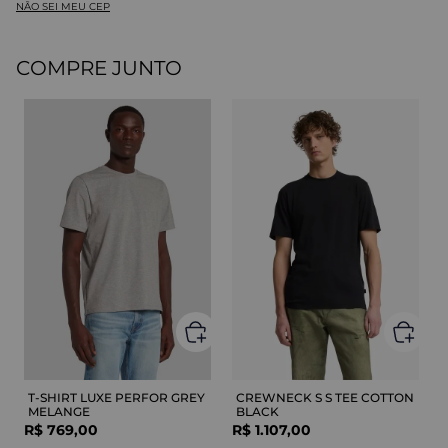
NÃO SEI MEU CEP
COMPRE JUNTO
T-SHIRT LUXE PERFOR GREY
CREWNECK S S TEE COTTON
MELANGE
BLACK
R$
769
,
00
R$
1
.
107
,
00