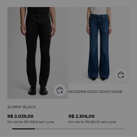
MODERN DOJO SOHO DARK
SLIMMY BLACK
R$ 2.029,00
R$ 2.306,00
Em até
6
x
R$ 338,16
sem juros
Em até
6
x
R$ 384,33
sem juros