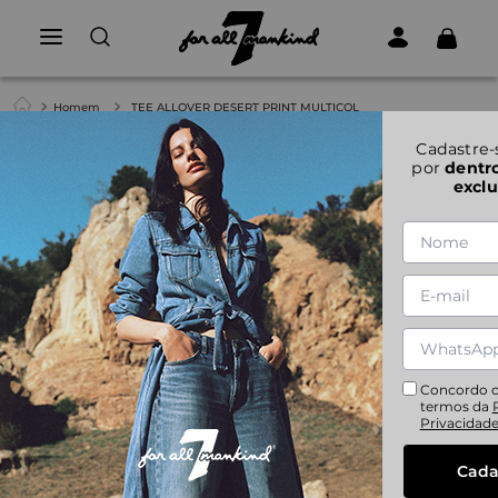
Homem
TEE ALLOVER DESERT PRINT MULTICOL
1
|
6
Cadastre-
por
dentr
exclu
TEE ALLOVER DESERT PRINT MULTICOL
S
M
L
XL
Concordo 
termos da
Privacidad
Cada