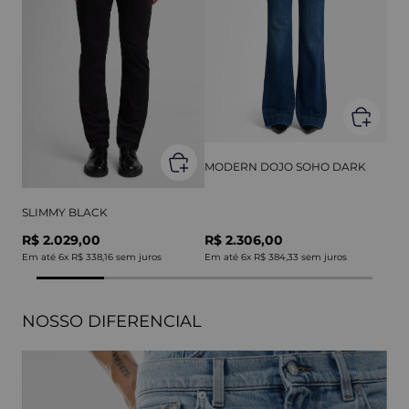
MODERN DOJO SOHO DARK
SLIMMY BLACK
R$ 2.029,00
R$ 2.306,00
Em até
6
x
R$ 338,16
sem juros
Em até
6
x
R$ 384,33
sem juros
NOSSO DIFERENCIAL