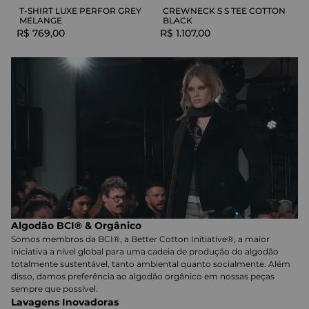
T-SHIRT LUXE PERFOR GREY
CREWNECK S S TEE COTTON
MELANGE
BLACK
R$
769
,
00
R$
1
.
107
,
00
Algodão BCI® & Orgânico
Somos membros da BCI®, a Better Cotton Initiative®, a maior
iniciativa a nível global para uma cadeia de produção do algodão
totalmente sustentável, tanto ambiental quanto socialmente. Além
disso, damos preferência ao algodão orgânico em nossas peças
sempre que possível.
Lavagens Inovadoras