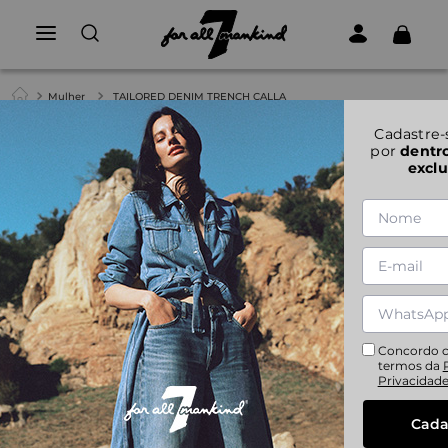
Mulher
TAILORED DENIM TRENCH CALLA
Cadastre-
por
dentr
exclu
Concordo 
termos da
Privacidad
Cada