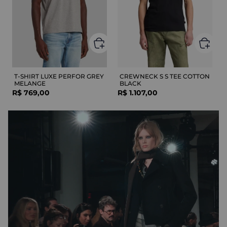
T-SHIRT LUXE PERFOR GREY
CREWNECK S S TEE COTTON
MELANGE
BLACK
R$
769
,
00
R$
1
.
107
,
00