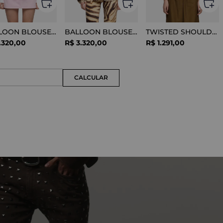
BALLOON BLOUSE SILK OPTICAL WHITE
BALLOON BLOUSE VISCOSE SNAKE
TWISTED SHOULDER TEE LYOCELL BLACK
.
320
,
00
R$
3
.
320
,
00
R$
1
.
291
,
00