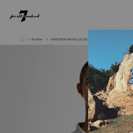
NEW ARRIVALS
PARA ELA
PARA ELE
Mulher
SWEATER METALLIC SILVER