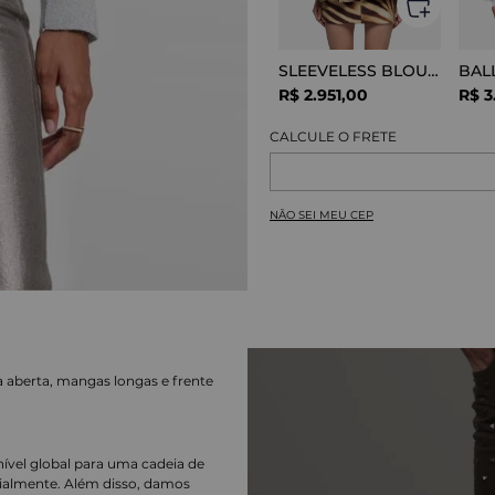
SLEEVELESS BLOUSE VISCOSE SNAKE
R$
2
.
951
,
00
R$
3
NÃO SEI MEU CEP
a aberta, mangas longas e frente
nível global para uma cadeia de
ialmente. Além disso, damos