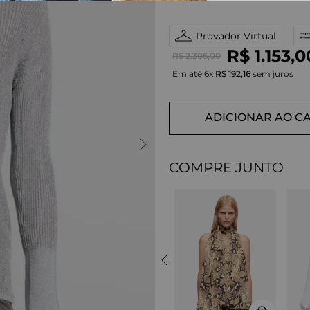
Provador Virtual
R$
1
.
153
,
0
R$
2
.
306
,
00
Em até
6
x
R$
192
,
16
sem juros
ADICIONAR AO C
COMPRE JUNTO