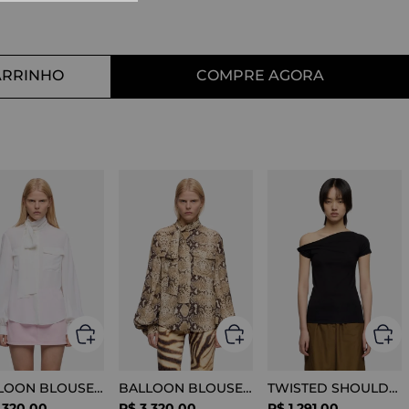
10
º
tess
ARRINHO
COMPRE AGORA
BALLOON BLOUSE SILK OPTICAL WHITE
BALLOON BLOUSE VISCOSE SNAKE
TWISTED SHOULDER TEE LYOCELL BLACK
.
320
,
00
R$
3
.
320
,
00
R$
1
.
291
,
00