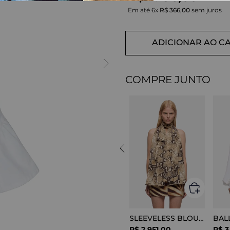
Em até
6
x
R$
366
,
00
sem juros
ADICIONAR AO C
COMPRE JUNTO
SLEEVELESS BLOUSE VISCOSE SNAKE
R$
2
.
951
,
00
R$
3