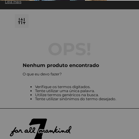
Leia mais
atemporal com inovação em cada detalhe.
Descubra jeans premium e roupas exclusivas, perfeitas para compor
looks modernos e versáteis.
Destaque-se com a qualidade impecável e o design icônico que só a
7 For All Mankind pode oferecer.
Nenhum produto encontrado
O que eu devo fazer?
Verifique os termos digitados.
Tente utilizar uma única palavra.
Utilize termos genéricos na busca.
Tente utilizar sinônimos do termo desejado.