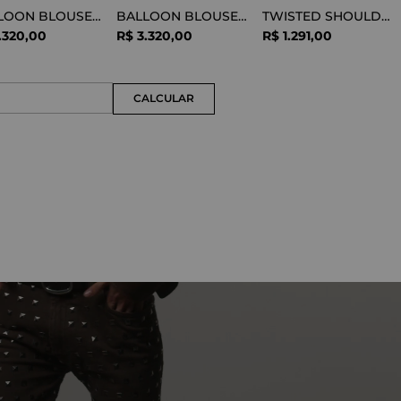
BALLOON BLOUSE SILK OPTICAL WHITE
BALLOON BLOUSE VISCOSE SNAKE
TWISTED SHOULDER TEE LYOCELL BLACK
.
320
,
00
R$
3
.
320
,
00
R$
1
.
291
,
00