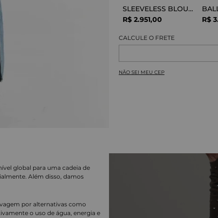
SLEEVELESS BLOUSE VISCOSE SNAKE
R$
2
.
951
,
00
R$
3
NÃO SEI MEU CEP
nível global para uma cadeia de
ialmente. Além disso, damos
lavagem por alternativas como
cativamente o uso de água, energia e