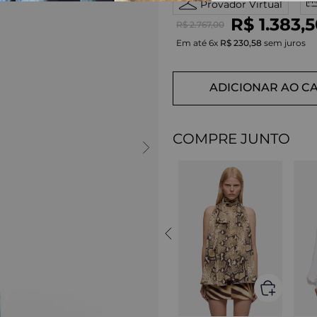
Provador Virtual
R$
1
.
383
,
5
R$
2
.
767
,
00
Em até
6
x
R$
230
,
58
sem juros
ADICIONAR AO C
COMPRE JUNTO